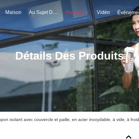
Maison
Au Sujet De Nous
Vidéo
Produits
Détails Des Produits
pon isolant avec couvercle et paille, en acier inoxydable, à vide, à fr