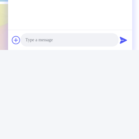
Photo
Video Call
Audio Call