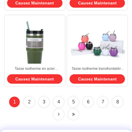
Causez Maintenant
Causez Maintenant
acier inoxydable personnalisé
pour enfants avec un clic Pop-up
avec couvercle étanche gardant la
Couvercle de paille et poignée en
boisson chaude froide 3-6 heures
acier inoxydable Sublimation
Conception attentionnée
isolée pour enfants
Tasse isotherme en acier
Tasse isotherme transfrontalière
inoxydable - Tasse Ice King 30oz
Amazon en acier inoxydable 304
Causez Maintenant
Causez Maintenant
pour voiture, tasse à siroter, tasse
Mini tasse à maté brésilienne et
à bière, mug à café pour véhicule
argentine en forme d'œuf Portable
pour l'extérieur
1
2
3
4
5
6
7
8