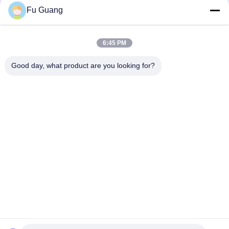
Fu Guang
Contactez rapidement
6:45 PM
Adresse
Good day, what product are you looking for?
N°53, Science Avenue, district de haute technologie,
230008, HEFEI, ANHUI, Chine
Télégramme
86--13966651425
E-mail
ryan@fuguangchina.com
Politique en matière de protection de la vie privée
|
Plan du site
|
Bonne qualité de la Chine bouteille d'eau d'acier inoxydable
Fournisseur. © de Copyright 2024-2026 Anhui Fuguang Import