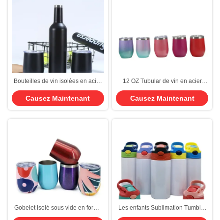
Bouteilles de vin isolées en acier
12 OZ Tubular de vin en acier
inoxydable 2 paquets 12 oz et 1
inoxydable avec couvercle
Causez Maintenant
Causez Maintenant
bouteille de vin isolée - Coupes
Tubular de verre de vin à double
de vin isolées sous vide à double
paroi Vacuum isolé Tubular de
paroi avec couvercles et pailles
voyage
Gobelet isolé sous vide en forme
Les enfants Sublimation Tumbler
d’œuf de 12 oz Gobelet à vin en
12 oz Sublimation Bouteille d'eau