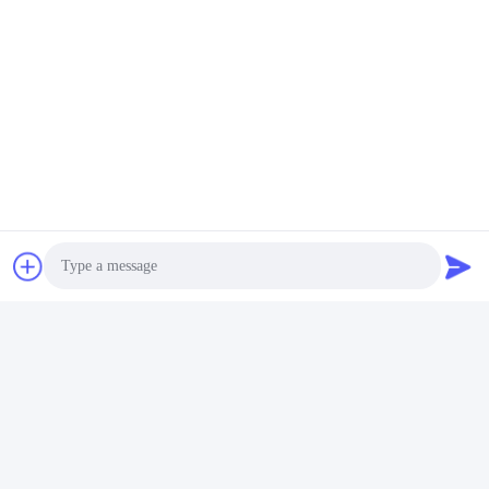
Photo
Video Call
Audio Call