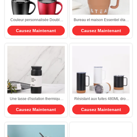
Couleur personnalisée Double
Bureau et maison Essentiel étain
paroi thermique tasses de café en
isolé tasse / tumbler avec
Causez Maintenant
Causez Maintenant
acier inoxydable 380ml isolation
couvercles et pailles Directement
tasse de café de voyage avec
boire ou option de paille
poignée design élégant bonne
isolation thermique
Une tasse d'isolation thermique
Résistant aux fuites 480ML droit
en acier inoxydable japonais
personnalisé Vacuum isolé
Causez Maintenant
Causez Maintenant
Harajuku 304
Tumbler lave-vaisselle étanche
tasse de café en acier inoxydable
avec poignée de liège fond de
voyage tasse de taille universelle