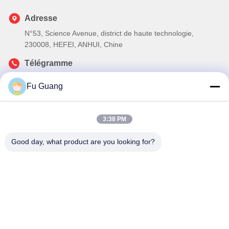
Adresse
N°53, Science Avenue, district de haute technologie,
230008, HEFEI, ANHUI, Chine
Télégramme
86--13966651425
Fu Guang
E-mail
ryan@fuguangchina.com
3:38 PM
Good day, what product are you looking for?
Politique en matière de protection de la vie privée
|
Plan du site
|
Bonne qualité de la Chine bouteille d'eau d'acier inoxydable
Fournisseur. © de Copyright 2024-2026 Anhui Fuguang Import
and Export Trading Co., Ltd. . Tous droits réservés.