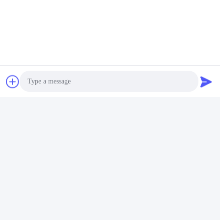
Photo
Video Call
Audio Call