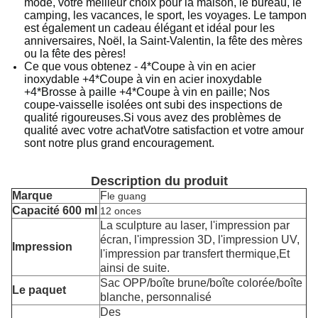
mode, votre meilleur choix pour la maison, le bureau, le
camping, les vacances, le sport, les voyages. Le tampon
est également un cadeau élégant et idéal pour les
anniversaires, Noël, la Saint-Valentin, la fête des mères
ou la fête des pères!
Ce que vous obtenez - 4*Coupe à vin en acier
inoxydable +4*Coupe à vin en acier inoxydable
+4*Brosse à paille +4*Coupe à vin en paille; Nos
coupe-vaisselle isolées ont subi des inspections de
qualité rigoureuses.Si vous avez des problèmes de
qualité avec votre achatVotre satisfaction et votre amour
sont notre plus grand encouragement.
Description du produit
Marque
F
le guang
Capacité 600 ml
12 onces
La sculpture au laser, l'impression par
écran, l'impression 3D, l'impression UV,
Impression
l'impression par transfert thermique,
Et
ainsi de suite.
Sac OPP/boîte brune/boîte colorée/boîte
Le paquet
blanche, personnalisé
Des