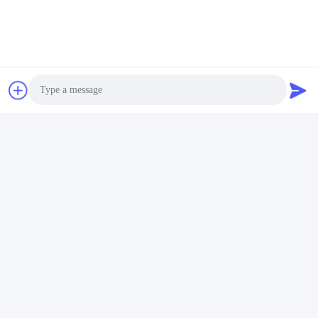
Photo
Video Call
Les Étiquettes:
Audio Call
Coupe À Café En Acier Inoxydable
Écouteurs Isolants En Acier Inoxydable
À L'aide D'un Dispositif D'isolation Sous Vide