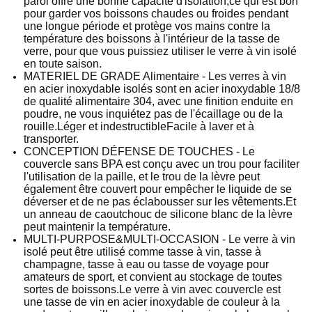
paroi offre une bonne capacité d'isolation,ce qui est bon
pour garder vos boissons chaudes ou froides pendant
une longue période et protège vos mains contre la
température des boissons à l'intérieur de la tasse de
verre, pour que vous puissiez utiliser le verre à vin isolé
en toute saison.
MATERIEL DE GRADE Alimentaire - Les verres à vin
en acier inoxydable isolés sont en acier inoxydable 18/8
de qualité alimentaire 304, avec une finition enduite en
poudre, ne vous inquiétez pas de l'écaillage ou de la
rouille.Léger et indestructibleFacile à laver et à
transporter.
CONCEPTION DÉFENSE DE TOUCHES - Le
couvercle sans BPA est conçu avec un trou pour faciliter
l'utilisation de la paille, et le trou de la lèvre peut
également être couvert pour empêcher le liquide de se
déverser et de ne pas éclabousser sur les vêtements.Et
un anneau de caoutchouc de silicone blanc de la lèvre
peut maintenir la température.
MULTI-PURPOSE&MULTI-OCCASION - Le verre à vin
isolé peut être utilisé comme tasse à vin, tasse à
champagne, tasse à eau ou tasse de voyage pour
amateurs de sport, et convient au stockage de toutes
sortes de boissons.Le verre à vin avec couvercle est
une tasse de vin en acier inoxydable de couleur à la