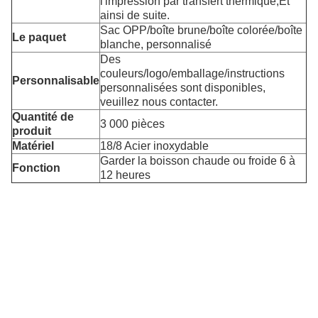
l'impression par transfert thermique,
Et
ainsi de suite.
Sac OPP/boîte brune/boîte colorée/boîte
Le paquet
blanche, personnalisé
Des
couleurs/logo/emballage/instructions
Personnalisable
personnalisées sont disponibles,
veuillez nous contacter.
Quantité de
3 000 pièces
produit
Matériel
18/8 Acier inoxydable
Garder la boisson chaude ou froide 6 à
Fonction
12 heures