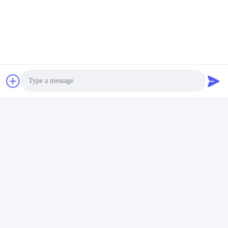
Photo
Video Call
Audio Call