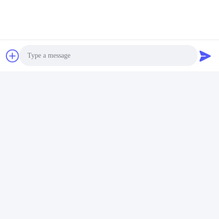
Photo
Video Call
Audio Call