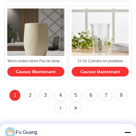
l'attrait du client
et les aventures en plein air
Micro-ondes sûres Pas de tampon
15 Oz Cylindre en plastique
en plastique écologique plastique
écologique, matériau recyclable
Causez Maintenant
Causez Maintenant
recyclable adapté aux bureaux
adapté aux entreprises durables
d'entreprise et à l'industrie
hôtelière
1
2
3
4
5
6
7
8
Fu Guang