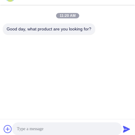
Contactez rapidement
11:20 AM
Adresse
Good day, what product are you looking for?
N°53, Science Avenue, district de haute technologie,
230008, HEFEI, ANHUI, Chine
Télégramme
86--13966651425
E-mail
ryan@fuguangchina.com
Politique en matière de protection de la vie privée
|
Plan du site
|
Bonne qualité de la Chine bouteille d'eau d'acier inoxydable
Fournisseur. © de Copyright 2024-2026 Anhui Fuguang Import
and Export Trading Co., Ltd. . Tous droits réservés.