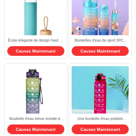
École élégante de design haut de
Bouteilles d'eau de sport 3PCS
gamme Funky étanche à fuite
avec paille motivationnelle 64oz
Causez Maintenant
Causez Maintenant
Bouteille d'eau en verre Bouteille
32oz 10oz imperméable à demi-
d'eau motivationnelle en verre
gallon 2L jarres d'eau pour le
avec manche portable facile à
gymnase de bureau de sport
utiliser et à transporter
Bouteille d'eau bleue violette de
Une bouteille d'eau potable
25 oz avec paille d'eau de
personnalisée et sans BPA, avec
Causez Maintenant
Causez Maintenant
motivation
une marque horaire et une paille
personnalisée1755311381913
pour vous assurer de boire