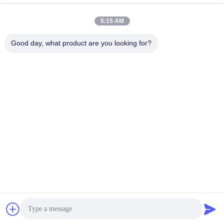
Contactez rapidement
5:15 AM
Adresse
Good day, what product are you looking for?
N°53, Science Avenue, district de haute technologie,
230008, HEFEI, ANHUI, Chine
Télégramme
86--13966651425
E-mail
ryan@fuguangchina.com
Politique en matière de protection de la vie privée
|
Plan du site
|
Bonne qualité de la Chine bouteille d'eau d'acier inoxydable
Fournisseur. © de Copyright 2024-2025 Anhui Fuguang Import
and Export Trading Co., Ltd. . Tous droits réservés.