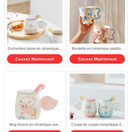
Enchanteur tasse en céramique à
Bouteille en céramique papillon
poignée d'ange et bouteille
avec base de chauffage USB 300
Causez Maintenant
Causez Maintenant
d'étoile d'or ornée de doux
ml
dégradés rose et bleu clair
Mug licorne en céramique avec
Coupe de couple romantique de
base chauffante USB 300ml
Cupidon Gradient Ceramique