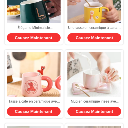
Élégante Minimaliste
Une tasse en céramique à canard
personnalisé tasses de café en
jaune avec base de chauffage
Causez Maintenant
Causez Maintenant
céramique tasse en céramique
USB
avec coussin chauffant 420ml
chauffé contrôle de la température
de base personnalisable couleurs
faciles à nettoyer
Tasse à café en céramique avec
Mug en céramique irisée avec
couvercle et cuillère 300ml
breloque en forme de nœud –
Causez Maintenant
Causez Maintenant
Chauffage USB
Élevez vos rituels quotidiens avec
une élégance délicate